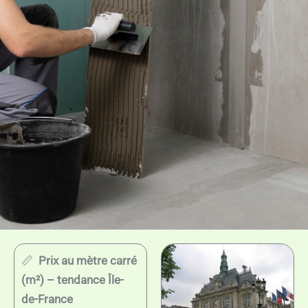
📏
Prix au mètre carré
(m²) – tendance Île-
de-France