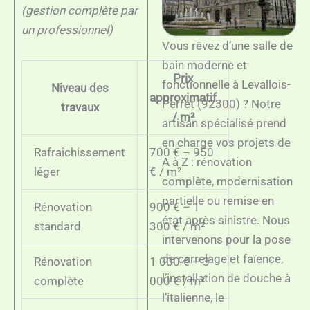
(gestion complète par
un professionnel)
Vous rêvez d’une salle de
bain moderne et
Prix
fonctionnelle à Levallois-
Niveau des
approximatif
Perret (92300) ? Notre
travaux
/ m²
artisan spécialisé prend
en charge vos projets de
Rafraîchissement
700 € – 950
A à Z : rénovation
léger
€ / m²
complète, modernisation
partielle ou remise en
Rénovation
900 € – 1
état après sinistre. Nous
standard
300 € / m²
intervenons pour la pose
de carrelage et faïence,
Rénovation
1 000 € – 3
l’installation de douche à
complète
000 € / m²
l’italienne, le