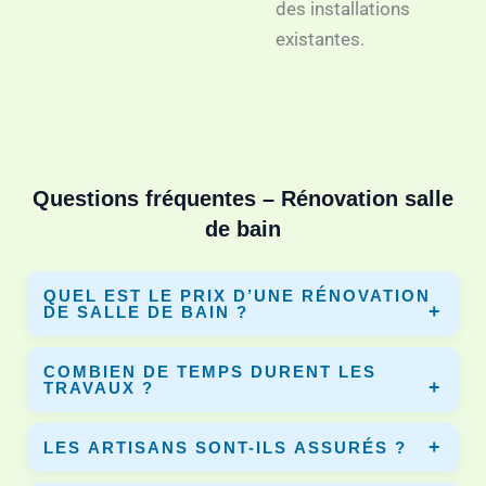
des installations
existantes.
Questions fréquentes – Rénovation salle
de bain
QUEL EST LE PRIX D’UNE RÉNOVATION
DE SALLE DE BAIN ?
Le prix varie selon la surface, les matériaux et les travaux.
COMBIEN DE TEMPS DURENT LES
En moyenne entre 3 000€ et 10 000€. Dyno-Renov vous
TRAVAUX ?
permet de comparer plusieurs devis.
Une rénovation complète dure entre 5 et 10 jours selon le
LES ARTISANS SONT-ILS ASSURÉS ?
chantier et les équipements installés.
Oui, tous les artisans partenaires disposent d’une