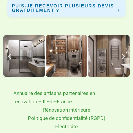
PUIS-JE RECEVOIR PLUSIEURS DEVIS
assurance décennale pour garantir vos travaux.
GRATUITEMENT ?
Oui, vous pouvez comparer plusieurs devis gratuits afin
de choisir le meilleur artisan pour votre projet.
Annuaire des artisans partenaires en
rénovation – Île-de-France
Rénovation intérieure
Politique de confidentialité (RGPD)
Électricité