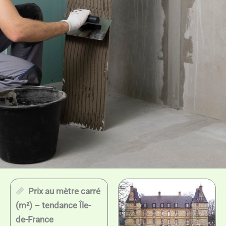
📏
Prix au mètre carré
(m²) – tendance Île-
de-France