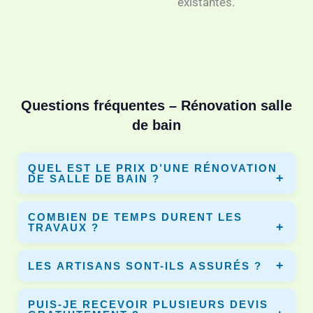
existantes.
Questions fréquentes – Rénovation salle
de bain
QUEL EST LE PRIX D’UNE RÉNOVATION
DE SALLE DE BAIN ?
Le prix varie selon la surface, les matériaux et les travaux.
COMBIEN DE TEMPS DURENT LES
En moyenne entre 3 000€ et 10 000€. Dyno-Renov vous
TRAVAUX ?
permet de comparer plusieurs devis.
Une rénovation complète dure entre 5 et 10 jours selon le
LES ARTISANS SONT-ILS ASSURÉS ?
chantier et les équipements installés.
Oui, tous les artisans partenaires disposent d’une
PUIS-JE RECEVOIR PLUSIEURS DEVIS
assurance décennale pour garantir vos travaux.