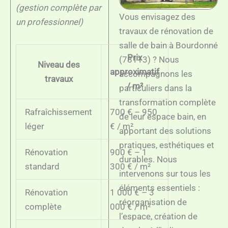
(gestion complète par
Vous envisagez des
un professionnel)
travaux de rénovation de
salle de bain à Bourdonné
Prix
(78113) ? Nous
Niveau des
approximatif
accompagnons les
travaux
/ m²
particuliers dans la
transformation complète
Rafraîchissement
700 € – 950
de leur espace bain, en
léger
€ / m²
apportant des solutions
pratiques, esthétiques et
Rénovation
900 € – 1
durables. Nous
standard
300 € / m²
intervenons sur tous les
éléments essentiels :
Rénovation
1 000 € – 3
réorganisation de
complète
000 € / m²
l’espace, création de