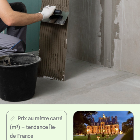
📏
Prix au mètre carré
(m²) – tendance Île-
de-France