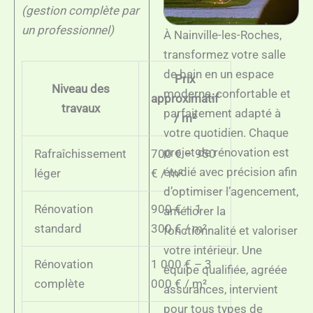
(gestion complète par
un professionnel)
À Nainville-les-Roches,
transformez votre salle
de bain en un espace
Prix
Niveau des
moderne, confortable et
approximatif
travaux
parfaitement adapté à
/ m²
votre quotidien. Chaque
projet de rénovation est
Rafraîchissement
700 € – 950
étudié avec précision afin
léger
€ / m²
d’optimiser l’agencement,
Rénovation
900 € – 1
améliorer la
standard
300 € / m²
fonctionnalité et valoriser
votre intérieur. Une
Rénovation
1 000 € – 3
équipe qualifiée, agréée
complète
000 € / m²
assurances, intervient
pour tous types de