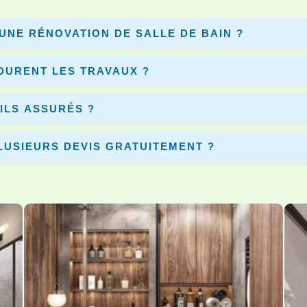
’UNE RÉNOVATION DE SALLE DE BAIN ?
, les matériaux et les travaux. En moyenne entre 3 000€ et 10 000€. D
DURENT LES TRAVAUX ?
tre 5 et 10 jours selon le chantier et les équipements installés.
ILS ASSURÉS ?
ires disposent d’une assurance décennale pour garantir vos travaux.
LUSIEURS DEVIS GRATUITEMENT ?
eurs devis gratuits afin de choisir le meilleur artisan pour votre projet