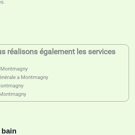
es.
 réalisons également les services
 à Montmagny
générale a Montmagny
 Montmagny
a Montmagny
 bain