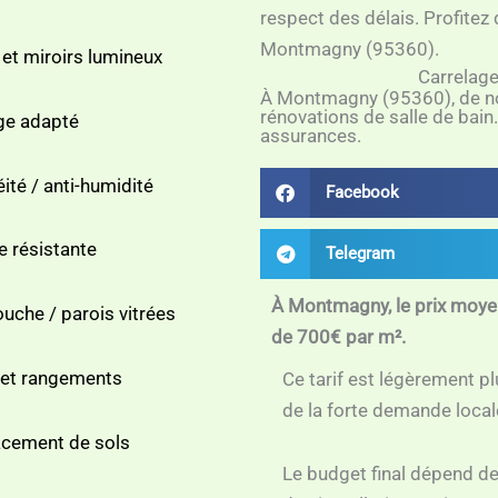
respect des délais. Profitez 
Montmagny (95360).
 et miroirs lumineux
Carrelage
À Montmagny (95360), de nom
rénovations de salle de bain.
ge adapté
assurances.
ité / anti-humidité
Facebook
e résistante
Telegram
À Montmagny, le prix moyen 
uche / parois vitrées
de 700€ par m².
 et rangements
Ce tarif est légèrement p
de la forte demande local
cement de sols
Le budget final dépend de 