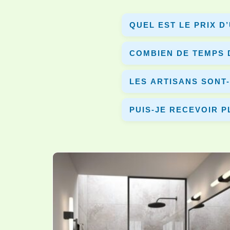
QUEL EST LE PRIX D
Le prix varie selon la surface
COMBIEN DE TEMPS 
comparer plusieurs devis.
Une rénovation complète dure en
LES ARTISANS SONT-
Oui, tous les artisans partena
PUIS-JE RECEVOIR P
Oui, vous pouvez comparer plusi