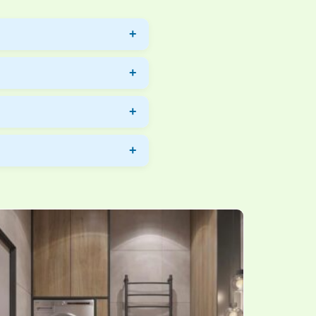
yno-Renov vous permet de
.