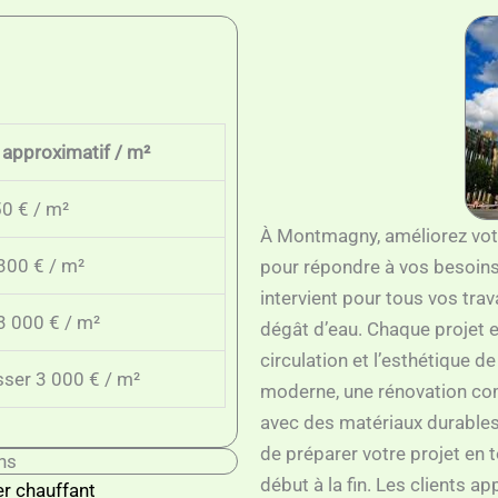
 approximatif / m²
0 € / m²
À Montmagny, améliorez votr
300 € / m²
pour répondre à vos besoins
intervient pour tous vos tra
3 000 € / m²
dégât d’eau. Chaque projet e
circulation et l’esthétique d
ser 3 000 € / m²
moderne, une rénovation com
avec des matériaux durables 
de préparer votre projet en
ns
début à la fin. Les clients app
r chauffant