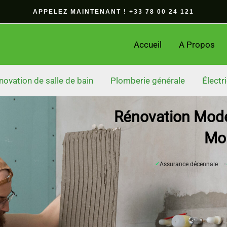
APPELEZ MAINTENANT ! +33 78 00 24 121
Accueil
A Propos
novation de salle de bain
Plomberie générale
Électri
Rénovation Moder
Mo
✔
Assurance décennale