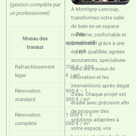
(gestion complète par
À Montigny-Lencoup,
un professionnel)
transformez votre salle
de bain en un espace
Prix
moderne, confortable et
Niveau des
approximatif
fonctionnel grâce à une
travaux
/ m²
équipe qualifiée, agréée
assurances, spécialisée
Rafraîchissement
700 € – 950
dans les travaux de
léger
€ / m²
rénovation et les
interventions après dégât
Rénovation
900 € – 1
d’eau. Chaque projet est
standard
300 € / m²
étudié avec précision afin
de proposer des
Rénovation
1 000 € – 3
solutions adaptées à
complète
000 € / m²
votre espace, vos