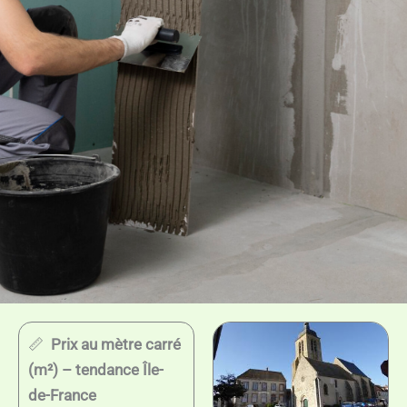
📏
Prix au mètre carré
(m²) – tendance Île-
de-France