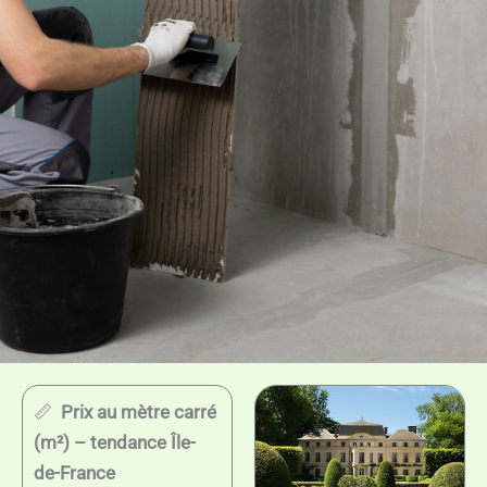
📏
Prix au mètre carré
(m²) – tendance Île-
de-France