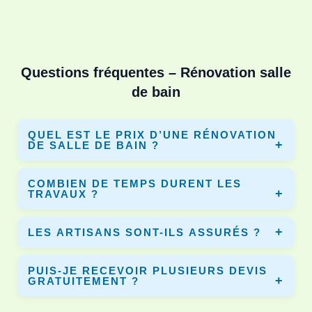
Questions fréquentes – Rénovation salle
de bain
QUEL EST LE PRIX D’UNE RÉNOVATION
DE SALLE DE BAIN ?
Le prix varie selon la surface, les matériaux et les travaux.
COMBIEN DE TEMPS DURENT LES
En moyenne entre 3 000€ et 10 000€. Dyno-Renov vous
TRAVAUX ?
permet de comparer plusieurs devis.
Une rénovation complète dure entre 5 et 10 jours selon le
LES ARTISANS SONT-ILS ASSURÉS ?
chantier et les équipements installés.
Oui, tous les artisans partenaires disposent d’une
PUIS-JE RECEVOIR PLUSIEURS DEVIS
assurance décennale pour garantir vos travaux.
GRATUITEMENT ?
Oui, vous pouvez comparer plusieurs devis gratuits afin