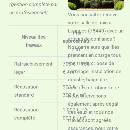
(gestion complète par
un professionnel)
Vous souhaitez rénover
votre salle de bain à
Longnes (78440) avec un
Prix
Niveau des
artisan de confiance ?
approximatif
travaux
Nos carreleurs qualifiés
/ m²
prennent en charge tous
vos travaux : pose de
Rafraîchissement
700 € – 950
carrelage, installation de
léger
€ / m²
douche, baignoire,
Rénovation
900 € – 1
meubles et robinetterie.
standard
300 € / m²
Nous intervenons
également après dégât
Rénovation
1 000 € – 3
des eaux et tous nos
complète
000 € / m²
travaux sont agréés
assurances, pour votre