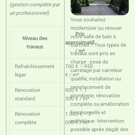
(gestion complète par
un professionnel)
Vous souhaitez
moderniser ou rénover
Prix
votre salle de bain à
Niveau des
approximatif
Garches ? Tous types de
travaux
/ m²
travaux sont pris en
charge : pose de
Rafraîchissement
700 € – 950
carrelage par carreleur
léger
€ / m²
qualifié, installation ou
remplacement de
Rénovation
900 € – 1
plomberie, rénovation
standard
300 € / m²
complète ou amélioration
fonctionnelle et
Rénovation
1 000 € – 3
esthétique. Intervention
complète
000 € / m²
possible après dégât des