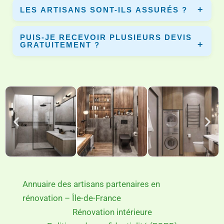
LES ARTISANS SONT-ILS ASSURÉS ?
chantier et les équipements installés.
Oui, tous les artisans partenaires disposent d’une
PUIS-JE RECEVOIR PLUSIEURS DEVIS
assurance décennale pour garantir vos travaux.
GRATUITEMENT ?
Oui, vous pouvez comparer plusieurs devis gratuits afin
de choisir le meilleur artisan pour votre projet.
Annuaire des artisans partenaires en
rénovation – Île-de-France
Rénovation intérieure