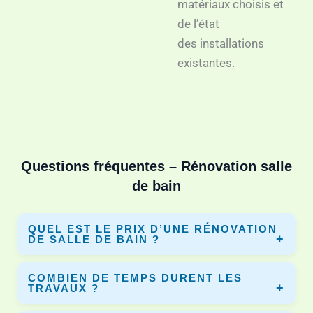
matériaux choisis et
de l’état
des installations
existantes.
Questions fréquentes – Rénovation salle
de bain
QUEL EST LE PRIX D’UNE RÉNOVATION
DE SALLE DE BAIN ?
Le prix varie selon la surface, les matériaux et les travaux.
COMBIEN DE TEMPS DURENT LES
En moyenne entre 3 000€ et 10 000€. Dyno-Renov vous
TRAVAUX ?
permet de comparer plusieurs devis.
Une rénovation complète dure entre 5 et 10 jours selon le