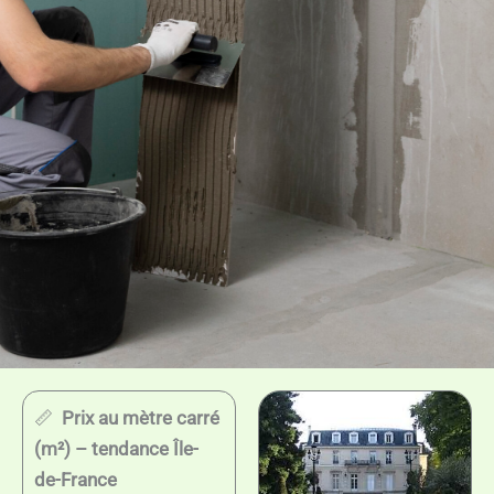
📏
Prix au mètre carré
(m²) – tendance Île-
de-France