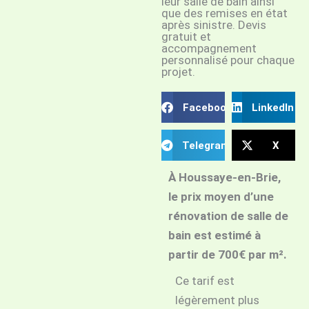
leur salle de bain ainsi
que des remises en état
après sinistre. Devis
gratuit et
accompagnement
personnalisé pour chaque
projet.
Facebook
LinkedIn
Telegram
X
À Houssaye-en-Brie,
le prix moyen d’une
rénovation de salle de
bain est estimé à
partir de 700€ par m².
Ce tarif est
légèrement plus