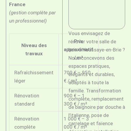
France
(gestion complète par
un professionnel)
Vous envisagez de
Prix
rénover votre salle de
Niveau des
approximatif
bain à Houssaye-en-Brie ?
travaux
/ m²
Nous concevons des
espaces pratiques,
Rafraîchissement
700 € – 950
élégants et durables,
léger
€ / m²
adaptés à toute la
famille. Transformation
Rénovation
900 € – 1
complète, remplacement
standard
300 € / m²
de baignoire par douche à
l’italienne, pose de
Rénovation
1 000 € – 3
carrelage et faïence
complète
000 € / m²