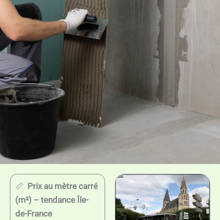
📏
Prix au mètre carré
(m²) – tendance Île-
de-France