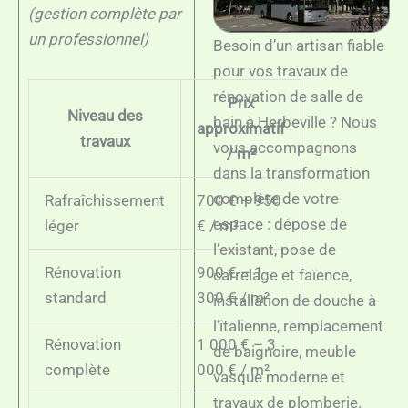
(gestion complète par
un professionnel)
Besoin d’un artisan fiable
pour vos travaux de
rénovation de salle de
Prix
Niveau des
bain à Herbeville ? Nous
approximatif
travaux
vous accompagnons
/ m²
dans la transformation
complète de votre
Rafraîchissement
700 € – 950
espace : dépose de
léger
€ / m²
l’existant, pose de
Rénovation
900 € – 1
carrelage et faïence,
standard
300 € / m²
installation de douche à
l’italienne, remplacement
Rénovation
1 000 € – 3
de baignoire, meuble
complète
000 € / m²
vasque moderne et
travaux de plomberie.