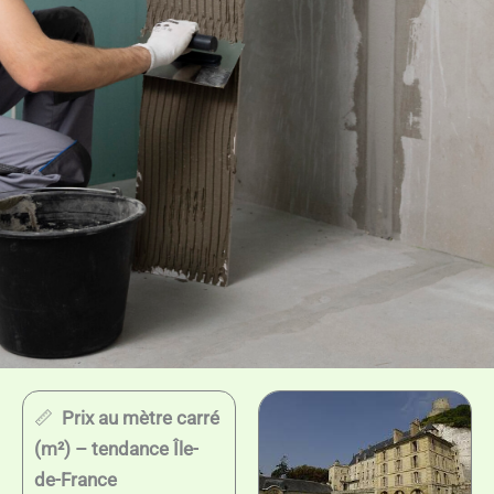
📏
Prix au mètre carré
(m²) – tendance Île-
de-France