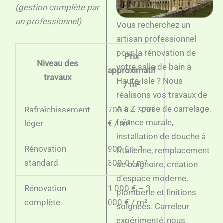
(gestion complète par
un professionnel)
Vous recherchez un
artisan professionnel
pour la rénovation de
Prix
Niveau des
votre salle de bain à
approximatif
travaux
Haute-Isle ? Nous
/ m²
réalisons vos travaux de
A à Z : pose de carrelage,
Rafraîchissement
700 € – 950
faïence murale,
léger
€ / m²
installation de douche à
Rénovation
900 € – 1
l’italienne, remplacement
standard
300 € / m²
de baignoire, création
d’espace moderne,
Rénovation
1 000 € – 3
plomberie et finitions
complète
000 € / m²
soignées. Carreleur
expérimenté, nous