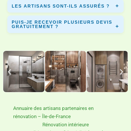
LES ARTISANS SONT-ILS ASSURÉS ?
chantier et les équipements installés.
Oui, tous les artisans partenaires disposent d’une
PUIS-JE RECEVOIR PLUSIEURS DEVIS
assurance décennale pour garantir vos travaux.
GRATUITEMENT ?
Oui, vous pouvez comparer plusieurs devis gratuits afin
de choisir le meilleur artisan pour votre projet.
Annuaire des artisans partenaires en
rénovation – Île-de-France
Rénovation intérieure