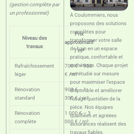
(gestion complète par
un professionnel)
À Coulommiers, nous
proposons des solutions
complètes pour
Prix
Niveau des
transformer votre salle
approximatif
travaux
de bain en un espace
/ m²
pratique, confortable et
esthétique. Chaque projet
Rafraîchissement
700 € – 950
est étudié sur mesure
léger
€ / m²
pour maximiser l’espace
Rénovation
900 € – 1
disponible et améliorer
standard
300 € / m²
l’usage quotidien de la
pièce. Nos équipes
Rénovation
1 000 € – 3
qualifiées et agréées
complète
000 € / m²
assurances réalisent des
travaux fiables,