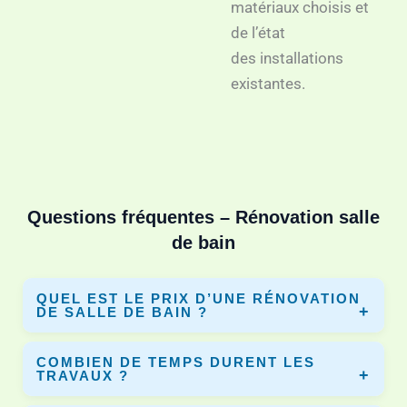
matériaux choisis et
de l’état
des installations
existantes.
Questions fréquentes – Rénovation salle
de bain
QUEL EST LE PRIX D’UNE RÉNOVATION
DE SALLE DE BAIN ?
Le prix varie selon la surface, les matériaux et les travaux.
COMBIEN DE TEMPS DURENT LES
En moyenne entre 3 000€ et 10 000€. Dyno-Renov vous
TRAVAUX ?
permet de comparer plusieurs devis.
Une rénovation complète dure entre 5 et 10 jours selon le