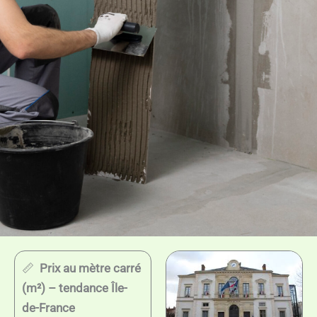
📏
Prix au mètre carré
(m²) – tendance Île-
de-France