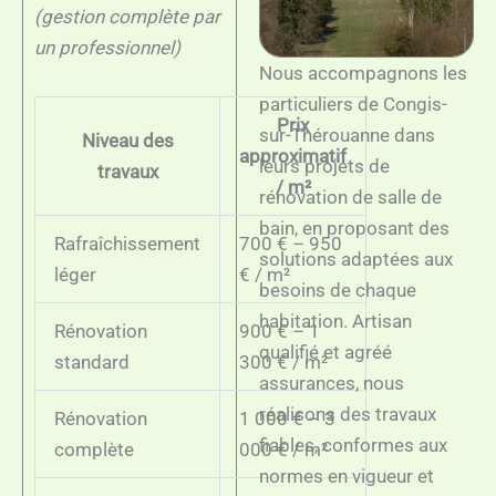
(gestion complète par
un professionnel)
Nous accompagnons les
particuliers de Congis-
Prix
sur-Thérouanne dans
Niveau des
approximatif
leurs projets de
travaux
/ m²
rénovation de salle de
bain, en proposant des
Rafraîchissement
700 € – 950
solutions adaptées aux
léger
€ / m²
besoins de chaque
habitation. Artisan
Rénovation
900 € – 1
qualifié et agréé
standard
300 € / m²
assurances, nous
réalisons des travaux
Rénovation
1 000 € – 3
fiables, conformes aux
complète
000 € / m²
normes en vigueur et