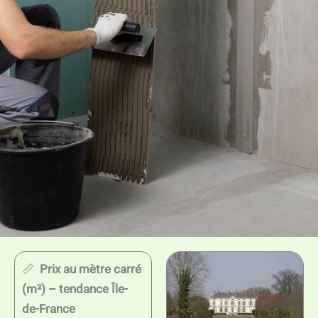
📏
Prix au mètre carré
(m²) – tendance Île-
de-France