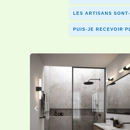
Une rénovation complète dure en
LES ARTISANS SONT-
Oui, tous les artisans partena
PUIS-JE RECEVOIR P
Oui, vous pouvez comparer plusi