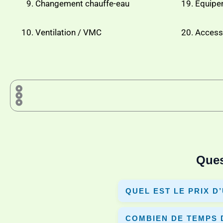
Changement chauffe-eau
Équipe
Ventilation / VMC
Accesso
Ques
QUEL EST LE PRIX D
Le prix varie selon la surface
COMBIEN DE TEMPS 
comparer plusieurs devis.