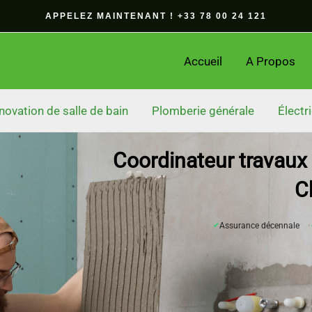
APPELEZ MAINTENANT ! +33 78 00 24 121
Accueil
A Propos
novation de salle de bain
Plomberie générale
Électri
Coordinateur travaux 
C
✔
Assurance décennale