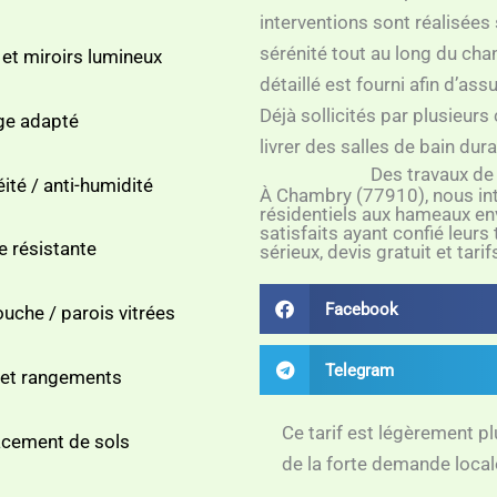
interventions sont réalisées
sérénité tout au long du chan
 et miroirs lumineux
détaillé est fourni afin d’ass
Déjà sollicités par plusieur
ge adapté
livrer des salles de bain dura
Des travaux de 
ité / anti-humidité
À Chambry (77910), nous in
résidentiels aux hameaux en
satisfaits ayant confié leurs
e résistante
sérieux, devis gratuit et tari
Facebook
uche / parois vitrées
Telegram
 et rangements
Ce tarif est légèrement p
cement de sols
de la forte demande local