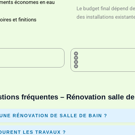
ments économes en eau
Le budget final dépend de 
des installations existant
ires et finitions
tions fréquentes – Rénovation salle de
’UNE RÉNOVATION DE SALLE DE BAIN ?
, les matériaux et les travaux. En moyenne entre 3 000€ et 10 000€. D
DURENT LES TRAVAUX ?