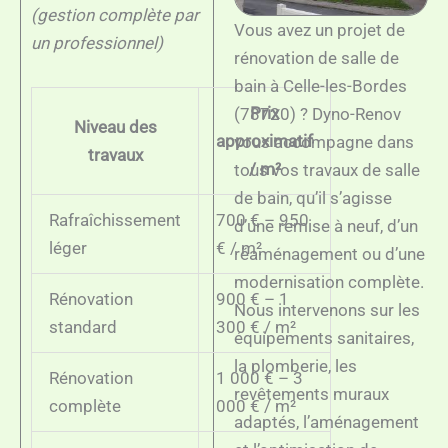
(gestion complète par
Vous avez un projet de
un professionnel)
rénovation de salle de
bain à Celle-les-Bordes
Prix
(78720) ? Dyno-Renov
Niveau des
approximatif
vous accompagne dans
travaux
/ m²
tous vos travaux de salle
de bain, qu’il s’agisse
Rafraîchissement
700 € – 950
d’une remise à neuf, d’un
léger
€ / m²
réaménagement ou d’une
modernisation complète.
Rénovation
900 € – 1
Nous intervenons sur les
standard
300 € / m²
équipements sanitaires,
la plomberie, les
Rénovation
1 000 € – 3
revêtements muraux
complète
000 € / m²
adaptés, l’aménagement