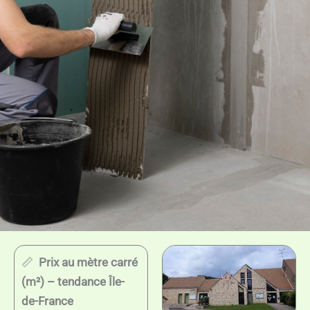
📏
Prix au mètre carré
(m²) – tendance Île-
de-France