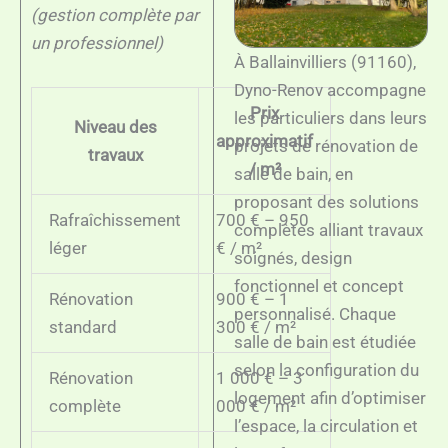
(gestion complète par
un professionnel)
À Ballainvilliers (91160),
Dyno-Renov accompagne
Prix
les particuliers dans leurs
Niveau des
approximatif
projets de rénovation de
travaux
/ m²
salle de bain, en
proposant des solutions
Rafraîchissement
700 € – 950
complètes alliant travaux
léger
€ / m²
soignés, design
fonctionnel et concept
Rénovation
900 € – 1
personnalisé. Chaque
standard
300 € / m²
salle de bain est étudiée
selon la configuration du
Rénovation
1 000 € – 3
logement afin d’optimiser
complète
000 € / m²
l’espace, la circulation et