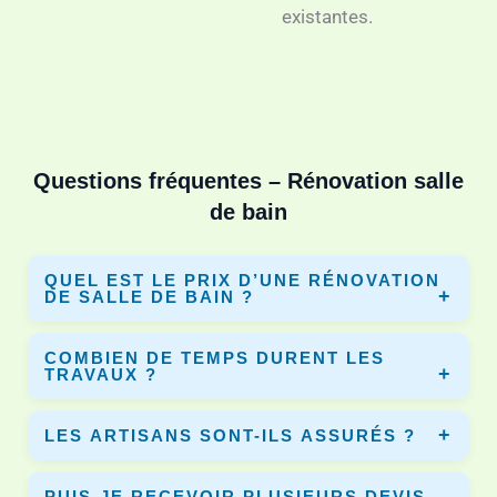
existantes.
Questions fréquentes – Rénovation salle
de bain
QUEL EST LE PRIX D’UNE RÉNOVATION
DE SALLE DE BAIN ?
Le prix varie selon la surface, les matériaux et les travaux.
COMBIEN DE TEMPS DURENT LES
En moyenne entre 3 000€ et 10 000€. Dyno-Renov vous
TRAVAUX ?
permet de comparer plusieurs devis.
Une rénovation complète dure entre 5 et 10 jours selon le
LES ARTISANS SONT-ILS ASSURÉS ?
chantier et les équipements installés.
Oui, tous les artisans partenaires disposent d’une
PUIS-JE RECEVOIR PLUSIEURS DEVIS
assurance décennale pour garantir vos travaux.