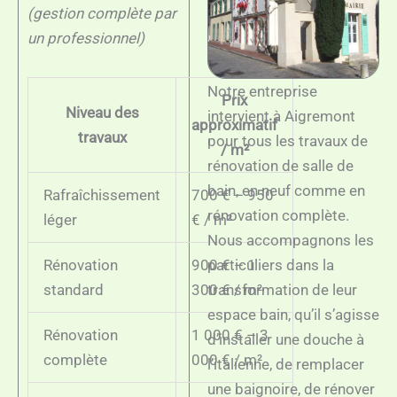
(gestion complète par
un professionnel)
Notre entreprise
Prix
Niveau des
intervient à Aigremont
approximatif
travaux
pour tous les travaux de
/ m²
rénovation de salle de
bain, en neuf comme en
Rafraîchissement
700 € – 950
rénovation complète.
léger
€ / m²
Nous accompagnons les
Rénovation
900 € – 1
particuliers dans la
standard
300 € / m²
transformation de leur
espace bain, qu’il s’agisse
Rénovation
1 000 € – 3
d’installer une douche à
complète
000 € / m²
l’italienne, de remplacer
une baignoire, de rénover