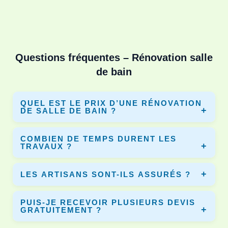
Questions fréquentes – Rénovation salle
de bain
QUEL EST LE PRIX D’UNE RÉNOVATION
DE SALLE DE BAIN ?
Le prix varie selon la surface, les matériaux et les travaux.
COMBIEN DE TEMPS DURENT LES
En moyenne entre 3 000€ et 10 000€. Dyno-Renov vous
TRAVAUX ?
permet de comparer plusieurs devis.
Une rénovation complète dure entre 5 et 10 jours selon le
LES ARTISANS SONT-ILS ASSURÉS ?
chantier et les équipements installés.
Oui, tous les artisans partenaires disposent d’une
PUIS-JE RECEVOIR PLUSIEURS DEVIS
assurance décennale pour garantir vos travaux.
GRATUITEMENT ?
Oui, vous pouvez comparer plusieurs devis gratuits afin