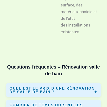
surface, des
matériaux choisis et
de l’état
des installations
existantes.
Questions fréquentes – Rénovation salle
de bain
QUEL EST LE PRIX D’UNE RÉNOVATION
DE SALLE DE BAIN ?
Le prix varie selon la surface, les matériaux et les travaux.
COMBIEN DE TEMPS DURENT LES
En moyenne entre 3 000€ et 10 000€. Dyno-Renov vous