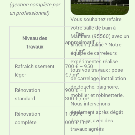
(gestion complète par
un professionnel)
Vous souhaitez refaire
votre salle de bain à
Prix
Maffliers (95560) avec un
Niveau des
approximatif
artisan qualifié ? Notre
travaux
/ m²
équipe de carreleurs
expérimentés réalise
Rafraîchissement
700 € – 950
tous vos travaux : pose
léger
€ / m²
de carrelage, installation
de douche, baignoire,
Rénovation
900 € – 1
mobilier et robinetterie.
standard
300 € / m²
Nous intervenons
également après dégât
Rénovation
1 000 € – 3
des eaux, avec des
complète
000 € / m²
travaux agréés