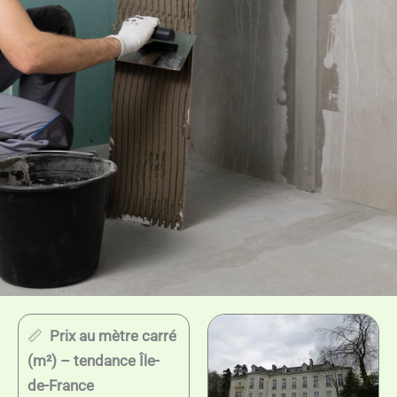
📏
Prix au mètre carré
(m²) – tendance Île-
de-France