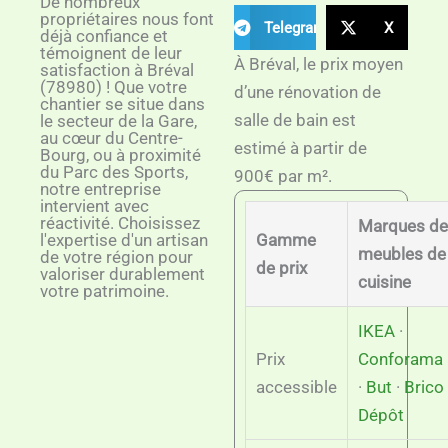
De nombreux
propriétaires nous font
Telegram
X
déjà confiance et
témoignent de leur
À Bréval, le prix moyen
satisfaction à Bréval
(78980) ! Que votre
d’une rénovation de
chantier se situe dans
salle de bain est
le secteur de la Gare,
au cœur du Centre-
estimé à partir de
Bourg, ou à proximité
du Parc des Sports,
900€ par m².
notre entreprise
intervient avec
réactivité. Choisissez
Marques de
l'expertise d'un artisan
Gamme
meubles de
de votre région pour
de prix
valoriser durablement
cuisine
votre patrimoine.
IKEA
·
Prix
Conforama
accessible
·
But
·
Brico
Dépôt