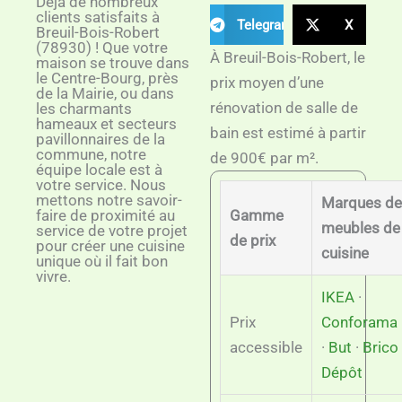
Déjà de nombreux
clients satisfaits à
Telegram
X
Breuil-Bois-Robert
(78930) ! Que votre
À Breuil-Bois-Robert, le
maison se trouve dans
le Centre-Bourg, près
prix moyen d’une
de la Mairie, ou dans
rénovation de salle de
les charmants
hameaux et secteurs
bain est estimé à partir
pavillonnaires de la
commune, notre
de 900€ par m².
équipe locale est à
votre service. Nous
mettons notre savoir-
Marques de
faire de proximité au
Gamme
meubles de
service de votre projet
de prix
pour créer une cuisine
cuisine
unique où il fait bon
vivre.
IKEA
·
Prix
Conforama
accessible
·
But
·
Brico
Dépôt