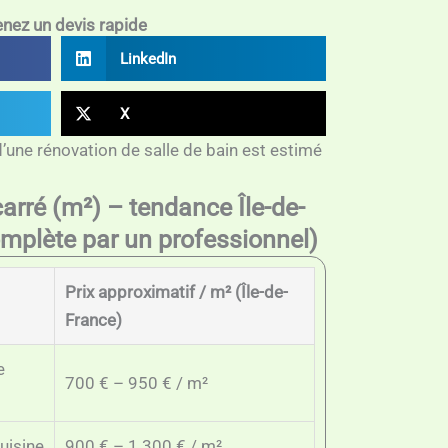
nez un devis rapide
LinkedIn
X
d’une rénovation de salle de bain est estimé
carré (m²) – tendance Île-de-
mplète par un professionnel)
Prix approximatif / m² (Île-de-
France)
e
700 € – 950 € / m²
uisine
900 € – 1 300 € / m²