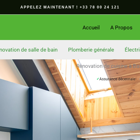
APPELEZ MAINTENANT ! +33 78 00 24 121
Accueil
A Propos
novation de salle de bain
Plomberie générale
Électri
Rénovation de cuisine à Ba
✔
Assurance décennale