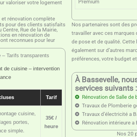
Premium
our valoriser votre logement
s et rénovation complète
s pour des clients satisfaits
Nos partenaires sont des pr
Centre, Rue de la Mairie,
travailler avec ces marques 
tions en rénovation de
sont reconnues pour leur
de pose et de qualité. Cette 
également sur d’autres marq
 – Tarifs transparents
préférences, votre budget et
 de cuisine – intervention
rance
À Bassevelle, nou
services suivants :
Rénovation de Salle de 
cluses
Tarif
Travaux de Plomberie g
ontage cuisine,
Travaux d’électricité a 
35€ /
lages portes,
Rénovation intérieure a
heure
nce simple.
Nos 20 p