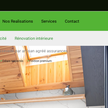
Nos Realisations
Services
Contact
cité
Rénovation intérieure
ssevelle par artisan agréé assurances
✔
Délais respectés
✔
Finition premium