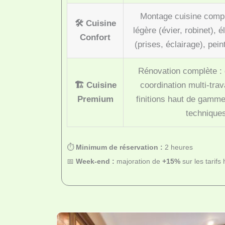
Montage cuisine compl
🛠️ Cuisine
légère (évier, robinet), é
Confort
(prises, éclairage), pei
Rénovation complète : 
🏗️ Cuisine
coordination multi-tra
Premium
finitions haut de gamme
technique
⏱️
Minimum de réservation :
2 heures
📅
Week-end :
majoration de
+15%
sur les tarifs