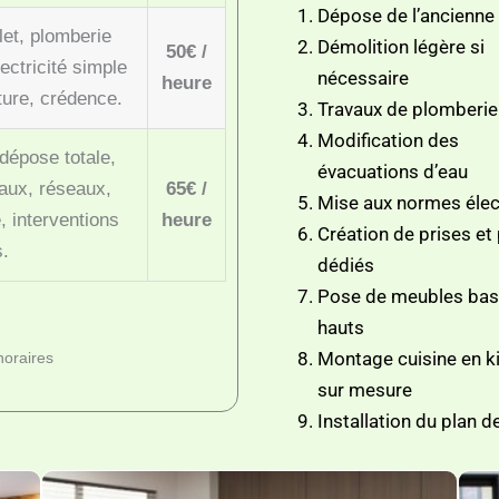
Dépose de l’ancienne 
et, plomberie
Démolition légère si
50€ /
lectricité simple
nécessaire
heure
nture, crédence.
Travaux de plomberie
Modification des
dépose totale,
évacuations d’eau
vaux, réseaux,
65€ /
Mise aux normes élec
, interventions
heure
Création de prises et
s.
dédiés
Pose de meubles bas
hauts
Montage cuisine en ki
 horaires
sur mesure
Installation du plan de