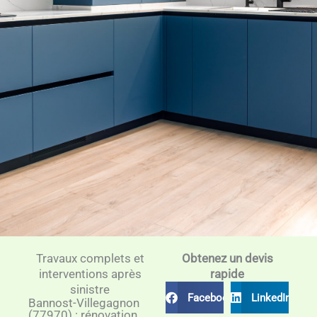
Travaux complets et
Obtenez un devis
interventions après
rapide
sinistre
Facebook
LinkedIn
Bannost-Villegagnon
(77970) : rénovation