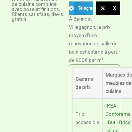
de cuisine complète
Telegram
X
avec pose et finitions.
Clients satisfaits, devis
À Bannost-
gratuit.
Villegagnon, le prix
moyen d’une
rénovation de salle de
bain est estimé à partir
de 900€ par m².
Marques de
Gamme
meubles de
de prix
cuisine
IKEA
·
Prix
Conforama
accessible
·
But
·
Brico
Dépôt