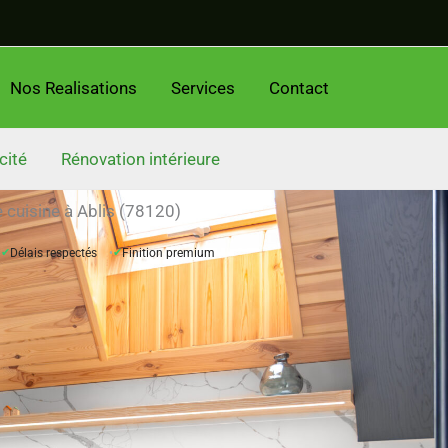
Nos Realisations
Services
Contact
cité
Rénovation intérieure
 cuisine à Ablis (78120)
✔
Délais respectés
✔
Finition premium