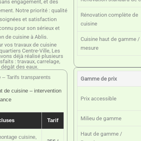
 sans engagement, et des
ment. Notre priorité : qualité
Rénovation complète de
 soignées et satisfaction
cuisine
reconnu pour son sérieux et
n de cuisine à Ablis.
Cuisine haut de gamme / 
r vos travaux de cuisine
mesure
uartiers Centre-Ville, Les
avons déjà réalisé plusieurs
faits : travaux, carrelage,
s dégât des eaux.
 – Tarifs transparents
Gamme de prix
 de cuisine – intervention
Prix accessible
rance
Milieu de gamme
cluses
Tarif
Haut de gamme /
ontage cuisine,