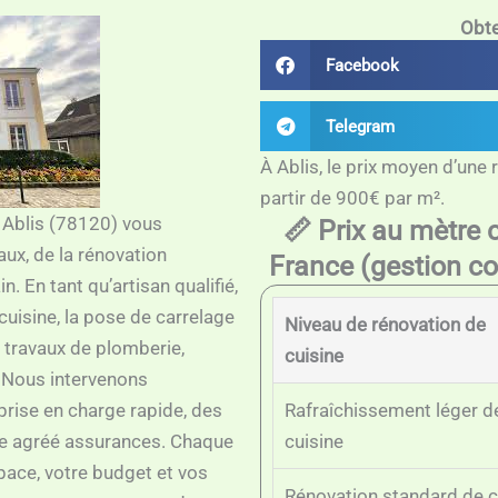
Obte
Facebook
Telegram
À Ablis, le prix moyen d’une 
partir de 900€ par m².
à Ablis (78120) vous
📏 Prix au mètre 
ux, de la rénovation
France (gestion co
n. En tant qu’artisan qualifié,
cuisine, la pose de carrelage
Niveau de rénovation de
s travaux de plomberie,
cuisine
. Nous intervenons
rise en charge rapide, des
Rafraîchissement léger d
ce agréé assurances. Chaque
cuisine
pace, votre budget et vos
Rénovation standard de c