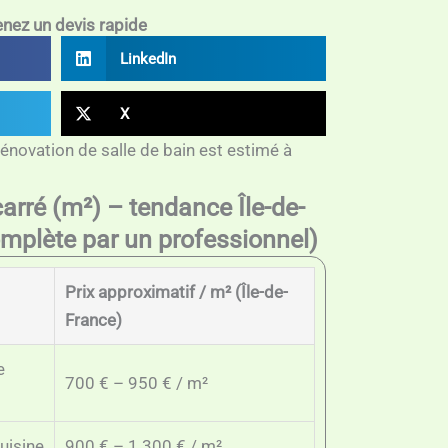
nez un devis rapide
LinkedIn
X
rénovation de salle de bain est estimé à
carré (m²) – tendance Île-de-
mplète par un professionnel)
Prix approximatif / m² (Île-de-
France)
e
700 € – 950 € / m²
uisine
900 € – 1 300 € / m²