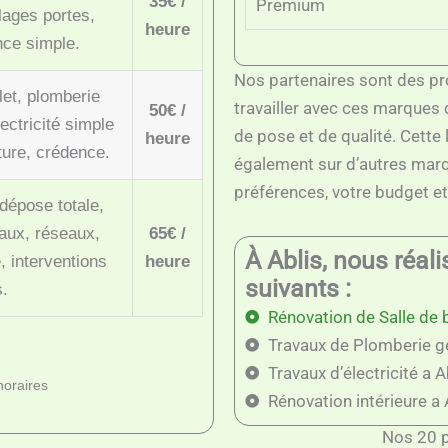
35€ /
Premium
lages portes,
heure
nce simple.
Nos partenaires sont des pr
et, plomberie
travailler avec ces marques 
50€ /
lectricité simple
de pose et de qualité. Cette 
heure
nture, crédence.
également sur d’autres marq
préférences, votre budget et
dépose totale,
vaux, réseaux,
65€ /
À Ablis, nous réal
, interventions
heure
suivants :
s.
Rénovation de Salle de b
Travaux de Plomberie gé
Travaux d’électricité a A
 horaires
Rénovation intérieure a 
Nos 20 p