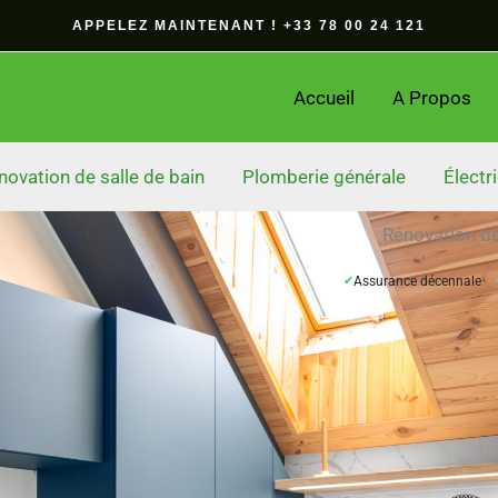
APPELEZ MAINTENANT ! +33 78 00 24 121
Accueil
A Propos
novation de salle de bain
Plomberie générale
Électri
Rénovation de
✔
Assurance décennale