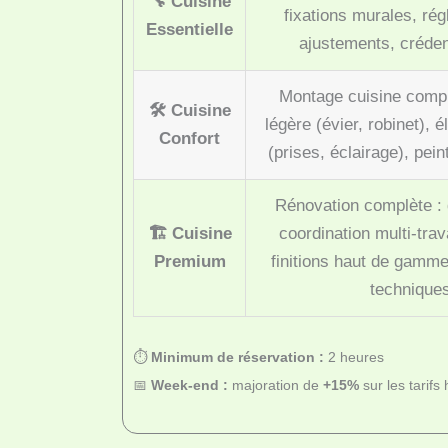
🔧 Cuisine
fixations murales, rég
Essentielle
ajustements, créde
Montage cuisine compl
🛠️ Cuisine
légère (évier, robinet), é
Confort
(prises, éclairage), pei
Rénovation complète : 
🏗️ Cuisine
coordination multi-tra
Premium
finitions haut de gamme
technique
⏱️
Minimum de réservation :
2 heures
📅
Week-end :
majoration de
+15%
sur les tarifs