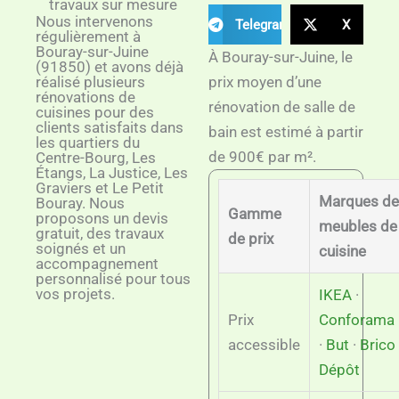
travaux sur mesure
Nous intervenons
Telegram
X
régulièrement à
Bouray-sur-Juine
À Bouray-sur-Juine, le
(91850) et avons déjà
réalisé plusieurs
prix moyen d’une
rénovations de
rénovation de salle de
cuisines pour des
clients satisfaits dans
bain est estimé à partir
les quartiers du
de 900€ par m².
Centre-Bourg, Les
Étangs, La Justice, Les
Graviers et Le Petit
Marques de
Bouray. Nous
Gamme
proposons un devis
meubles de
gratuit, des travaux
de prix
soignés et un
cuisine
accompagnement
personnalisé pour tous
vos projets.
IKEA
·
Prix
Conforama
accessible
·
But
·
Brico
Dépôt