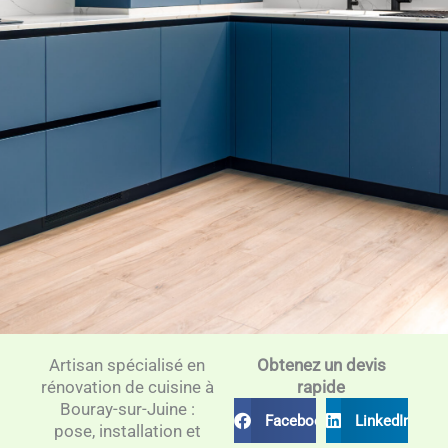
Artisan spécialisé en
Obtenez un devis
rénovation de cuisine à
rapide
Bouray-sur-Juine :
Facebook
LinkedIn
pose, installation et