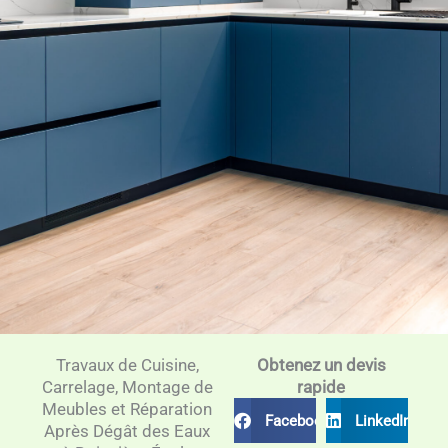
Travaux de Cuisine,
Obtenez un devis
Carrelage, Montage de
rapide
Meubles et Réparation
Facebook
LinkedIn
Après Dégât des Eaux