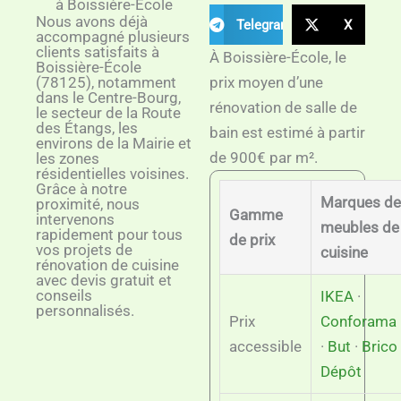
à Boissière-École
Nous avons déjà
Telegram
X
accompagné plusieurs
clients satisfaits à
À Boissière-École, le
Boissière-École
(78125), notamment
prix moyen d’une
dans le Centre-Bourg,
rénovation de salle de
le secteur de la Route
des Étangs, les
bain est estimé à partir
environs de la Mairie et
de 900€ par m².
les zones
résidentielles voisines.
Grâce à notre
Marques de
proximité, nous
Gamme
intervenons
meubles de
rapidement pour tous
de prix
vos projets de
cuisine
rénovation de cuisine
avec devis gratuit et
conseils
IKEA
·
personnalisés.
Prix
Conforama
accessible
·
But
·
Brico
Dépôt