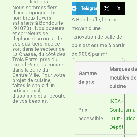
finitions
Nous sommes fiers
Telegram
X
d'accompagner de
nombreux foyers
À Bondoufle, le prix
satisfaits à Bondoufle
(91070) ! Nos poseurs
moyen d’une
et carreleurs se
rénovation de salle de
déplacent au cœur de
vos quartiers, que ce
bain est estimé à partir
soit dans le secteur de
de 900€ par m².
La Chasse, du côté des
Trois Parts, près du
Grand Parc, ou encore
Marques de
dans la zone du
Gamme
Centre-Ville. Pour votre
meubles de
projet de cuisine,
de prix
faites le choix d'un
cuisine
artisan local,
disponible et à l'écoute
de vos besoins.
IKEA
·
Prix
Conforama
accessible
·
But
·
Brico
Dépôt