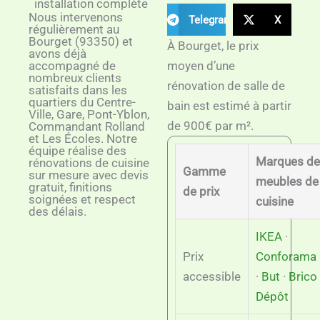
installation complète
Nous intervenons
Telegram
X
régulièrement au
Bourget (93350) et
À Bourget, le prix
avons déjà
accompagné de
moyen d’une
nombreux clients
rénovation de salle de
satisfaits dans les
quartiers du Centre-
bain est estimé à partir
Ville, Gare, Pont-Yblon,
de 900€ par m².
Commandant Rolland
et Les Écoles. Notre
équipe réalise des
Marques de
rénovations de cuisine
Gamme
sur mesure avec devis
meubles de
gratuit, finitions
de prix
soignées et respect
cuisine
des délais.
IKEA
·
Prix
Conforama
accessible
·
But
·
Brico
Dépôt