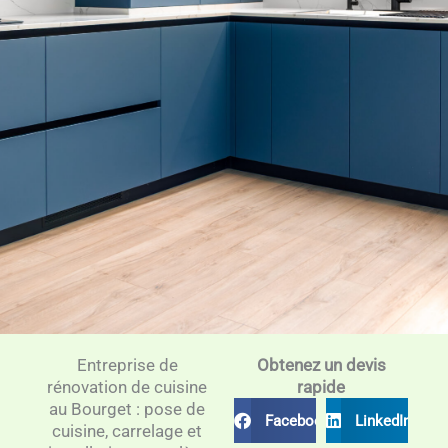
Entreprise de
Obtenez un devis
rénovation de cuisine
rapide
au Bourget : pose de
Facebook
LinkedIn
cuisine, carrelage et