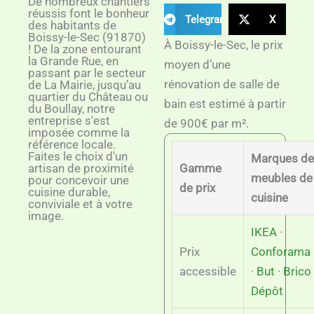
De nombreux chantiers
réussis font le bonheur
Telegram
X
des habitants de
Boissy-le-Sec (91870)
À Boissy-le-Sec, le prix
! De la zone entourant
la Grande Rue, en
moyen d’une
passant par le secteur
rénovation de salle de
de La Mairie, jusqu’au
quartier du Château ou
bain est estimé à partir
du Boullay, notre
entreprise s'est
de 900€ par m².
imposée comme la
référence locale.
Faites le choix d'un
Marques de
artisan de proximité
Gamme
meubles de
pour concevoir une
de prix
cuisine durable,
cuisine
conviviale et à votre
image.
IKEA
·
Prix
Conforama
accessible
·
But
·
Brico
Dépôt